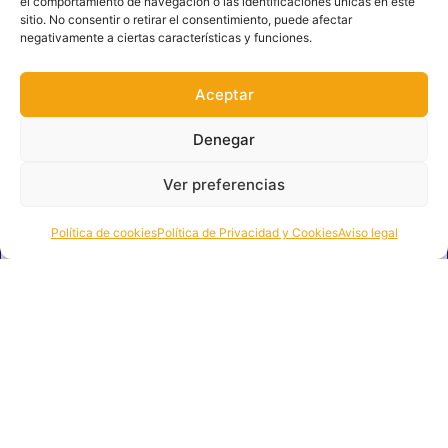
el comportamiento de navegación o las identificaciones únicas en este
sitio. No consentir o retirar el consentimiento, puede afectar
negativamente a ciertas características y funciones.
Aceptar
Denegar
Salud espiritual, salud mental: salir
del bucle de validación digital
Ver preferencias
LEER MÁS >
Política de cookies
Política de Privacidad y Cookies
Aviso legal