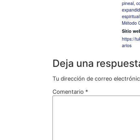
pineal
,
c
expandi
espiritual
Método 
Sitio we
https://t
arios
Deja una respuest
Tu dirección de correo electróni
Comentario
*