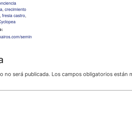
onciencia
da
,
crecimiento
,
fresia castro
,
Cyclopea
b:
ukairos.com/semin
a
co no será publicada.
Los campos obligatorios están